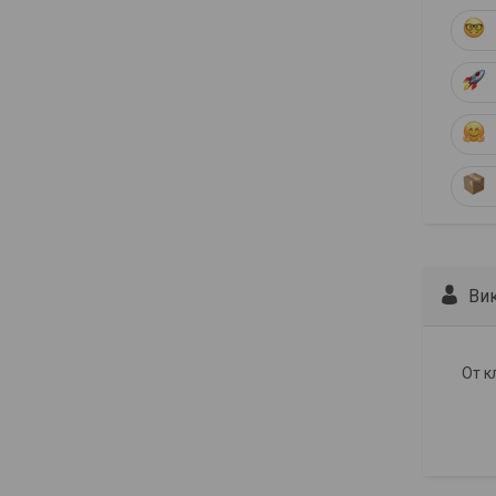
Ви
От к