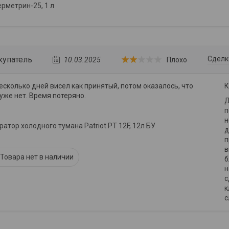
рметрин-25, 1 л
купатель
Сделк
10.03.2025
Плохо
есколько дней висел как принятый, потом оказалось, что
К
уже нет. Время потеряно.
Д
п
н
ратор холодного тумана Patriot PT 12F, 12л БУ
д
п
в
Товара нет в наличии
б
н
с
к
с