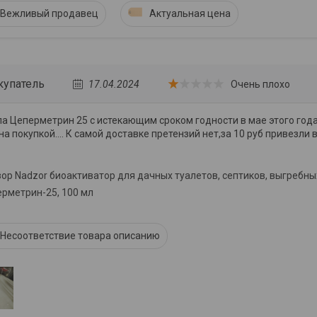
Вежливый продавец
Актуальная цена
купатель
17.04.2024
Очень плохо
а Цеперметрин 25 с истекающим сроком годности в мае этого года
а покупкой.... К самой доставке претензий нет,за 10 руб привезли в
ор Nadzor биоактиватор для дачных туалетов, септиков, выгребных
рметрин-25, 100 мл
Несоответствие товара описанию