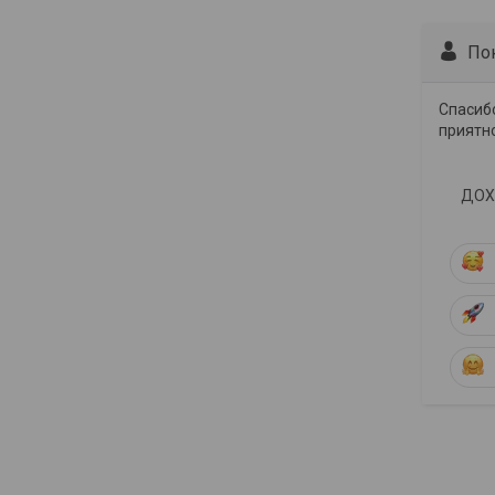
По
Спасибо
приятн
ДОХС