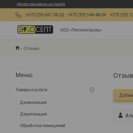
Начать продавать на Deal.by
+375 (29) 541-38-22
+375 (29) 148-48-04
+375 (29) 1
ООО «Пестконтроль»
Отзывы
Отзыв
Товары и услуги
Добав
Дезинсекция
Дератизация
Ал
Обработка помещений