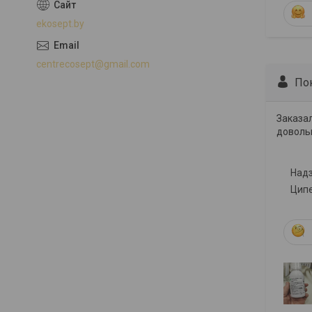
ekosept.by
centrecosept@gmail.com
По
Заказал
довольн
Надз
Ципе