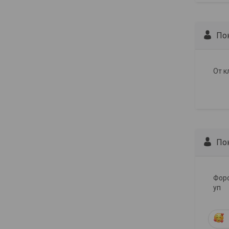
По
От к
По
Форс
уп