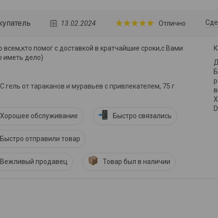
купатель
Сде
13.02.2024
Отлично
 всем,кто помог с доставкой в кратчайшие сроки,с Вами
К
о иметь дело)
Д
Б
р
 гель от тараканов и муравьев с привлекателем, 75 г
в
Х
D
Хорошее обслуживание
Быстро связались
Быстро отправили товар
Вежливый продавец
Товар был в наличии