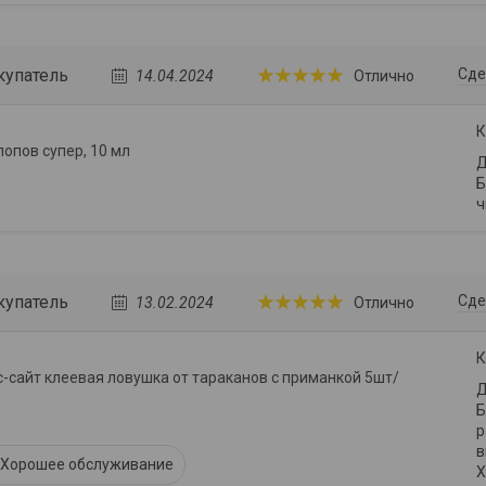
купатель
Сде
14.04.2024
Отлично
К
лопов супер, 10 мл
Д
Б
ч
купатель
Сде
13.02.2024
Отлично
К
-сайт клеевая ловушка от тараканов с приманкой 5шт/
Д
Б
р
в
Хорошее обслуживание
Х