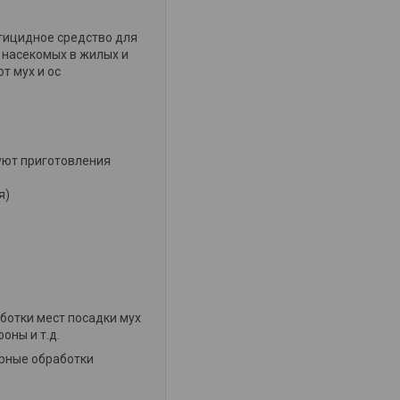
тицидное средство для
х насекомых в жилых и
т мух и ос
буют приготовления
я)
аботки мест посадки мух
оны и т.д.
орные обработки