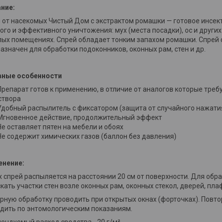
ние:
 от насекомых Чистый Дом с экстрактом ромашки — готовое инсек
ого и эффективного уничтожения: мух (места посадки), ос и други
ых помещениях. Спрей обладает тонким запахом ромашки. Спрей о
азначен для обработки подоконников, оконных рам, стен и др.
вные особенности
Препарат готов к применению, в отличие от аналогов которые тре
створа
Удобный распылитель с фиксатором (защита от случайного нажати
Мгновенное действие, продолжительный эффект
Не оставляет пятен на мебели и обоях
Не содержит химических газов (баллон без давления)
енение:
х спрей распыляется на расстоянии 20 см от поверхности. Для обр
кать участки стен возле оконных рам, оконных стекол, дверей, плаф
рную обработку проводить при открытых окнах (форточках). Повт
дить по энтомологическим показаниям.