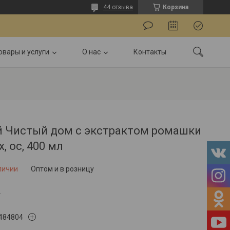
44 отзыва
Корзина
овары и услуги
О нас
Контакты
й Чистый дом с экстрактом ромашки
х, ос, 400 мл
личии
Оптом и в розницу
.
484804