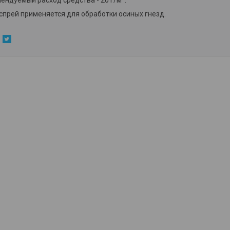
ендуемый расход средства - 20 г/м².
 спрей применяется для обработки осиных гнезд.