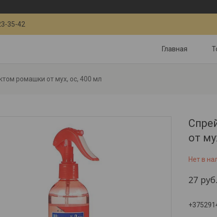
23-35-42
Главная
Т
ктом ромашки от мух, ос, 400 мл
Спре
от му
Нет в на
27
руб
+375291