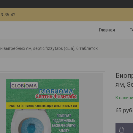
23-35-42
Главная
Т
 выгребных ям, septic fizzytabs (сша), 6 таблеток
Биоп
ям, S
В налич
65
руб