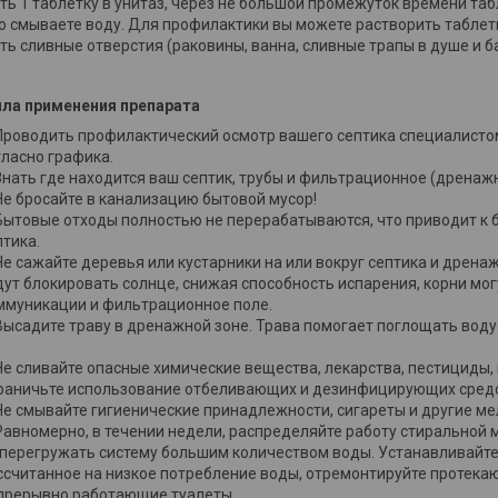
ть 1 таблетку в унитаз, через не большой промежуток времени таб
о смываете воду. Для профилактики вы можете растворить таблетк
ть сливные отверстия (раковины, ванна, сливные трапы в душе и ба
ла применения препарата
Проводить профилактический осмотр вашего септика специалистом
гласно графика.
Знать где находится ваш септик, трубы и фильтрационное (дренажн
Не бросайте в канализацию бытовой мусор!
Бытовые отходы полностью не перерабатываются, что приводит к б
птика.
Не сажайте деревья или кустарники на или вокруг септика и дрена
дут блокировать солнце, снижая способность испарения, корни мо
ммуникации и фильтрационное поле.
Высадите траву в дренажной зоне. Трава помогает поглощать воду
Не сливайте опасные химические вещества, лекарства, пестициды, к
раничьте использование отбеливающих и дезинфицирующих средс
Не смывайте гигиенические принадлежности, сигареты и другие м
Равномерно, в течении недели, распределяйте работу стиральной 
 перегружать систему большим количеством воды. Устанавливайт
ссчитанное на низкое потребление воды, отремонтируйте протека
прерывно работающие туалеты.