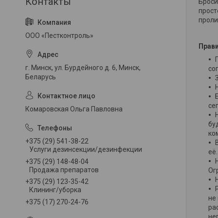
Броси
прост
проли
ООО «Пестконтроль»
Прави
г. Минск, ул. Бурдейного д. 6, Минск,
со
Беларусь
се
Комаровская Ольга Павловна
бу
ко
+375 (29) 541-38-22
Услуги дезинсекции/дезинфекции
её.
+375 (29) 148-48-04
Продажа препаратов
Ог
+375 (29) 123-35-42
Клининг/уборка
не
+375 (17) 270-24-76
ра
не