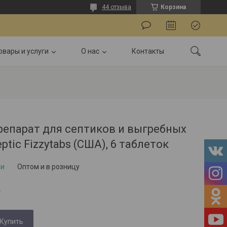
44 отзыва
Корзина
овары и услуги
О нас
Контакты
репарат для септиков и выгребных
eptic Fizzytabs (США), 6 таблеток
ии
Оптом и в розницу
.
Купить