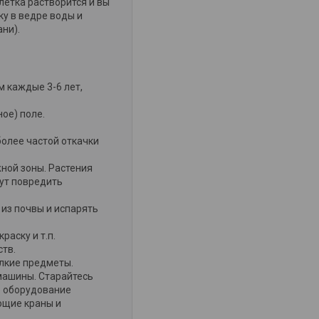
летка растворится и вы
у в ведре воды и
ни).
 каждые 3-6 лет,
ое) поле.
олее частой откачки
жной зоны. Растения
гут повредить
 из почвы и испарять
раску и т.п.
тв.
елкие предметы.
машины. Старайтесь
е оборудование
ющие краны и