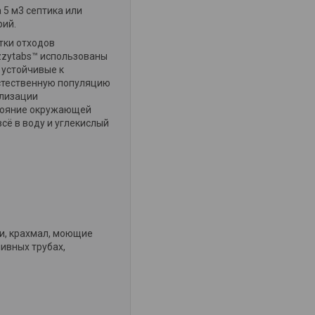
 5 м3 септика или
рий.
тки отходов
izzytabs™ использованы
 устойчивые к
стественную популяцию
ализации
стояние окружающей
сё в воду и углекислый
ки, крахмал, моющие
ливных трубах,