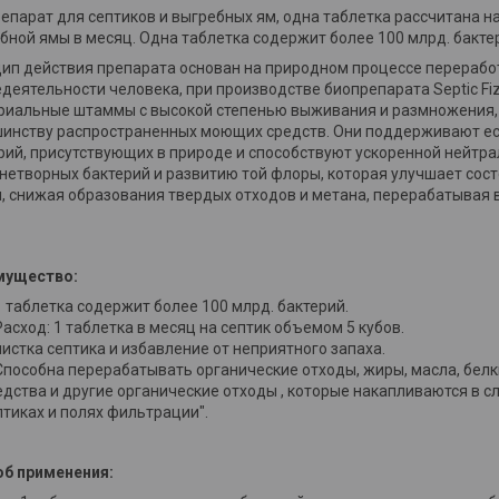
епарат для септиков и выгребных ям, одна таблетка рассчитана на
бной ямы в месяц. Одна таблетка содержит более 100 млрд. бакте
ип действия препарата основан на природном процессе перерабо
деятельности человека, при производстве биопрепарата Septic F
риальные штаммы с высокой степенью выживания и размножения,
инству распространенных моющих средств. Они поддерживают е
рий, присутствующих в природе и способствуют ускоренной нейтр
нетворных бактерий и развитию той флоры, которая улучшает со
, снижая образования твердых отходов и метана, перерабатывая в
мущество:
1 таблетка содержит более 100 млрд. бактерий.
Расход: 1 таблетка в месяц на септик объемом 5 кубов.
чистка септика и избавление от неприятного запаха.
Способна перерабатывать органические отходы, жиры, масла, бел
едства и другие органические отходы , которые накапливаются в с
птиках и полях фильтрации".
б применения: